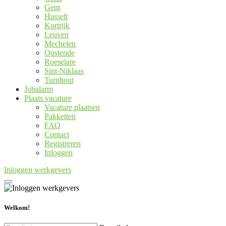
Gent
Hasselt
Kortrijk
Leuven
Mechelen
Oostende
Roeselare
Sint-Niklaas
Turnhout
Jobalarm
Plaats vacature
Vacature plaatsen
Pakketten
FAQ
Contact
Registreren
Inloggen
Inloggen werkgevers
Welkom!