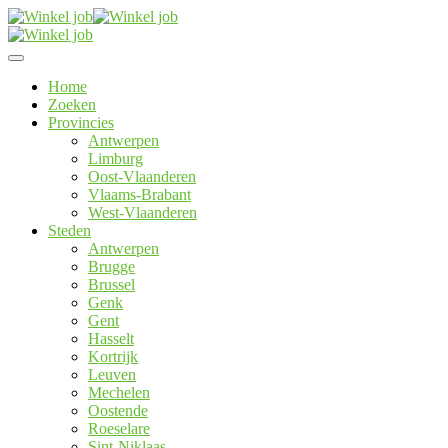
Home
Zoeken
Provincies
Antwerpen
Limburg
Oost-Vlaanderen
Vlaams-Brabant
West-Vlaanderen
Steden
Antwerpen
Brugge
Brussel
Genk
Gent
Hasselt
Kortrijk
Leuven
Mechelen
Oostende
Roeselare
Sint-Niklaas