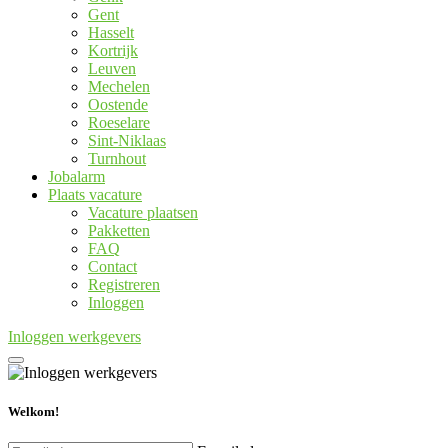
Gent
Hasselt
Kortrijk
Leuven
Mechelen
Oostende
Roeselare
Sint-Niklaas
Turnhout
Jobalarm
Plaats vacature
Vacature plaatsen
Pakketten
FAQ
Contact
Registreren
Inloggen
Inloggen werkgevers
Welkom!